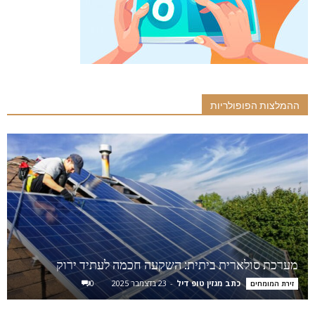
ההמלצות הפופולריות
מערכת סולארית ביתית: השקעה חכמה לעתיד ירוק
כתב מגזין טופ דיל
-
23 בדצמבר 2025
0
זירת המומחים