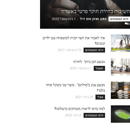
חשיבות בחירת חוקר פרטי באשדוד
כתב מגזין טופ דיל
-
1 בספטמבר 2025
זירת המומחים
0
איך לאבזר את חצר הבית למשפחה עם ילדים
קטנים?
19 בנובמבר 2021
זירת המומחים
מבצע הכן ביתך לחורף
1 בנובמבר 2020
חשמל
מבצע ענק ב'סולתם' : מוצר שני בשקל אחד
בלבד!
20 ביוני 2021
אוכל
למה כדאי לראות משחקים ברצלונה?
9 ביוני 2026
זירת המומחים