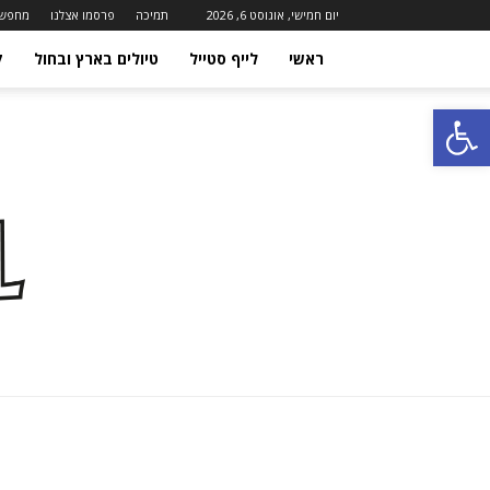
יום חמישי, אוגוסט 6, 2026
תמיכה
פרסמו אצלנו
מחפשי
ראשי
לייף סטייל
טיולים בארץ ובחול
ק
Open toolbar