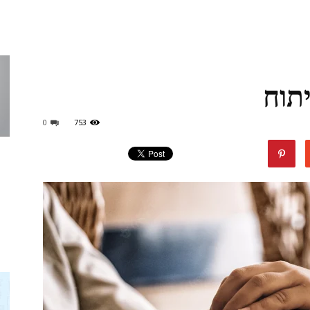
תוח
טופ
0
753
דיל