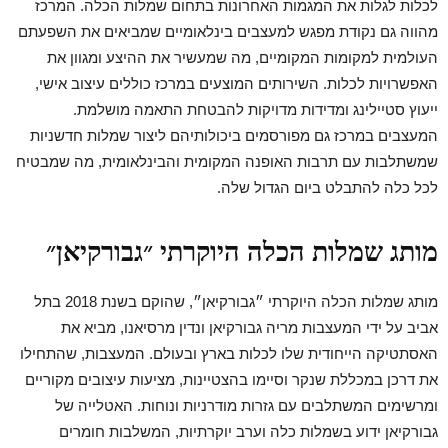
לכלות לגלות את המגמות האחרונות בתחום שמלות הכלה. המרכז
מהווה גם נקודת מפגש למעצבים בינלאומיים שמביאים את השפעתם
העולמית למקומות המקומיים, מה שמעשיר את ההיצע ומגוון את
האפשרויות לכלות. השירותים המוצעים במרכז כוללים עיצוב אישי,
ייעוץ סטיילינג ומדידות מדויקות להבטחת התאמה מושלמת.
המעצבים במרכז גם מפורסמים ביכולותיהם ליצור שמלות חדשניות
שמשתלבות עם תרבות האופנה המקומית והבינלאומית, מה שמבטיח
לכל כלה להתבלט ביום הגדול שלה.
מותג שמלות הכלה היוקרתי ״גבורקיאן״
מותג שמלות הכלה היוקרתי ״גבורקיאן״, שהוקם בשנת 2018 בתל
אביב על ידי המעצבות מריה גבורקיאן ונדין מרסיאנו, מביא את
האסתטיקה הייחודית שלו לכלות בארץ ובעולם. המעצבות, שהתחילו
את דרכן במכללת שנקר וסיימו בהצטיינות, מציעות עיצובים מקוריים
ומרשימים המשתלבים עם גזרות מודרניות ונוחות. האטלייה של
גבורקיאן ידוע בשמלות כלה וערב יוקרתיות, המשלבות חומרים