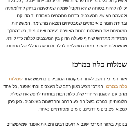
אישית, הכוללים מדידות פרטיות ושירותי עיצוב ייחודיים. כך, כל כלה
יכולה להיות בטוחה שהיא תקבל שמלה שמתאימה בדיוק לחלומותיה
ולטעמה האישי. המעצבים בדרום מתמחים בעבודת יד מדויקת
ובחירת חומרים איכותיים שמבטיחים תוצאה מרשימה. המשפחות
המזמינות את השמלות נהנות מאווירה נעימה ואינטימית, כשבמהלך
המדידות מתרחש שיתוף פעולה הדוק בין המעצבים לכלות כדי לוודא
שהשמלות יתאימו בצורה מושלמת לכלה ולמראה הכללי של החתונה.
שמלות כלה במרכז
אזור המרכז נחשב לאחד המקומות המובילים בחיפוש אחר
שמלות
כלה במרכז
. המרכז מציע מגוון רחב של מעצבים ובתי אופנה, כל אחד
מהם עם הסגנון הייחודי שלו. כלות רבות בוחרות לחפש את שמלת
חלומותיהן במרכז בשל ההיצע הרחב והחדשנות בעיצובים. כאן ניתן
למצוא עיצובים מודרניים, נועזים ומסורתיים כאחד.
בנוסף, באזור המרכז ישנם אירועים רבים ותצוגות אופנה שמאפשרים