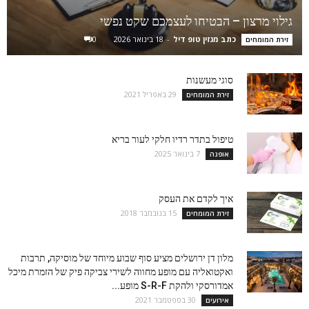
גילוי מרצון – הבטיחו לעצמכם שקט נפשי
כתב מגזין טופ דיל
-
18 בינואר 2026
0
זירת המומחים
סוגי מעשנות
29 באפריל 2021
זירת המומחים
טיפול בתדר רדיו חלקי לעור בריא
7 בינואר 2025
אופנה
איך לקדם את העסק
15 בנובמבר 2018
זירת המומחים
מלון דן ירושלים מציע סוף שבוע מיוחד של מוסיקה, תרבות
ואקטואליה עם מופע מחווה לשירי צביקה פיק של הזמרת מיכל
אמדורסקי ולהקת S-R-F מופע...
30 בספטמבר 2021
אירועים