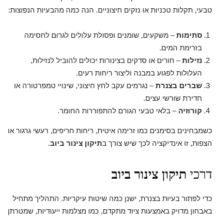
טבעי, תקלות טכניות או נזקים חיצוניים. הנה כמה מהבעיות הנפוצות:
סתימות
– משקעים, שומנים ופסולת עלולים לגרום לחסימה
בזרימת המים.
נזילות
– חורים או סדקים בצינורות יכולים להוביל לנזילות,
העלולות לפגוע במבנה וליצור ריחות רעים.
שברים בצנרת
– נגרמים עקב לחץ חיצוני, שינויי טמפרטורה או
חדירת שורשי עצים.
קורוזיה
– בלאי טבעי הגורם להתפוררות החומר.
כשמבחינים בסימנים כמו זרימה איטית, ריחות חריפים, רעשי גרגור או
הצפות, זו אינדיקציה לכך שיש צורך ב
תיקון צינור ביוב
.
דרכי
תיקון צינור ביוב
כדי לפתור בעיות בצנרת, ישנן כמה שיטות עיקריות. התהליך מתחיל
באבחון מדויק באמצעות ציוד מתקדם, כמו מצלמות ייעודיות, שמטרתן