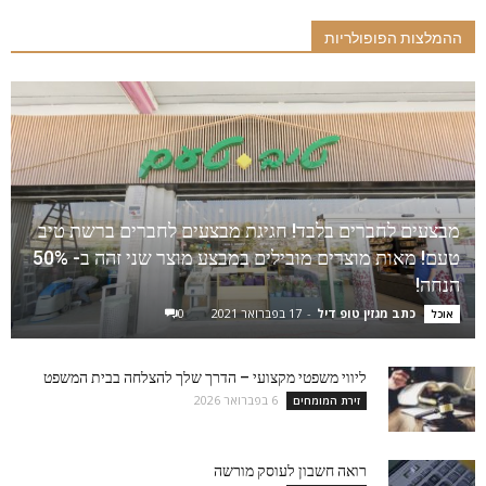
ההמלצות הפופולריות
מבצעים לחברים בלבד! חגיגת מבצעים לחברים ברשת טיב
טעם! מאות מוצרים מובילים במבצע מוצר שני זהה ב- 50%
הנחה!
כתב מגזין טופ דיל
-
17 בפברואר 2021
0
אוכל
ליווי משפטי מקצועי – הדרך שלך להצלחה בבית המשפט
6 בפברואר 2026
זירת המומחים
רואה חשבון לעוסק מורשה