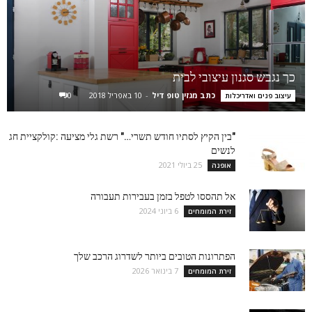
כך נגבש סגנון עיצובי לבית
כתב מגזין טופ דיל
-
10 באפריל 2018
0
עיצוב פנים ואדריכלות
"בין הקיץ לסתיו חודש תשרי…" רשת גלי מציעה :קולקציית חג
לנשים
25 ביולי 2021
אופנה
אל תהססו לטפל בזמן בעבירות תעבורה
6 ביוני 2024
זירת המומחים
הפתרונות הטובים ביותר לשדרוג הרכב שלך
7 בינואר 2026
זירת המומחים