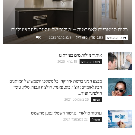
כלים סניטריים לאמבטיה – שילוב של עיצוב ופונקציונליות
כתב מגזין טופ דיל
-
9 בנובמבר 2025
0
זירת המומחים
איתור נזילות מים בעזרת גז
18 במאי 2025
זירת המומחים
מבצע חגיגי ברשת אירוקה: כל משקפי השמש של המותגים
הבינלאומיים: גוצ'י, בוס, פאנדי, דולצ'ה וגבנה, סלין, טומי
הילפיגר ועוד...
25 באוגוסט 2021
קניות
גנרטור סולארי: גנרטור חשמלי נטען מהשמש
22 בנובמבר 2021
חשמל