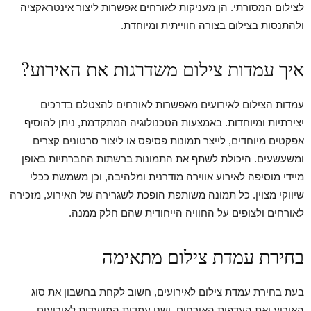
לצילום המסורתי. הן מעניקות לאורחים אפשרות ליצור אינטראקציה
ולהתנסות בצילום בצורה חווייתית ומיוחדת.
איך עמדות צילום משדרגות את האירוע?
עמדות הצילום לאירועים מאפשרות לאורחים להצטלם בדרכים
יצירתיות ומיוחדות. באמצעות הטכנולוגיה המתקדמת, ניתן להוסיף
אפקטים מיוחדים, לייצר תמונות פסיפס או ליצור סרטונים קצרים
ומשעשעים. היכולת לשתף את התמונות ברשתות החברתיות באופן
מיידי מוסיפה לאירוע אווירה מודרנית ומלהיבה, וכן משמשת ככלי
שיווקי מצוין. כל תמונה משותפת הופכת לשגרירה של האירוע, מזכירה
לאורחים ולצופים על החוויה הייחודית שהם חלק ממנה.
בחירת עמדת צילום מתאימה
בעת בחירת עמדת צילום לאירועים, חשוב לקחת בחשבון את סוג
האירוע ואת העדפות האורחים. ישנן עמדות המיועדות לאירועים