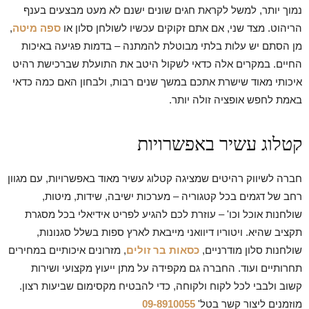
נמוך יותר, למשל לקראת חגים שונים ישנם לא מעט מבצעים בענף
הריהוט. מצד שני, אם אתם זקוקים עכשיו לשולחן סלון או
ספה מיטה
,
מן הסתם יש עלות בלתי מבוטלת להמתנה – בדמות פגיעה באיכות
החיים. במקרים אלה כדאי לשקול היטב את התועלת שברכישת רהיט
איכותי מאוד שישרת אתכם במשך שנים רבות, ולבחון האם כמה כדאי
באמת לחפש אופציה זולה יותר.
קטלוג עשיר באפשרויות
חברה לשיווק רהיטים שמציגה קטלוג עשיר מאוד באפשרויות, עם מגוון
רחב של דגמים בכל קטגוריה – מערכות ישיבה, שידות, מיטות,
שולחנות אוכל וכו' – עוזרת לכם להגיע לפריט אידיאלי בכל מסגרת
תקציב שהיא. ויטוריו דיוואני מייבאת לארץ ספות בשלל סגנונות,
שולחנות סלון מודרניים,
כסאות בר זולים
, מזרונים איכותיים במחירים
תחרותיים ועוד. החברה גם מקפידה על מתן ייעוץ מקצועי ושירות
קשוב ולבבי לכל לקוח ולקוחה, כדי להבטיח מקסימום שביעות רצון.
מוזמנים ליצור קשר בטל'
09-8910055