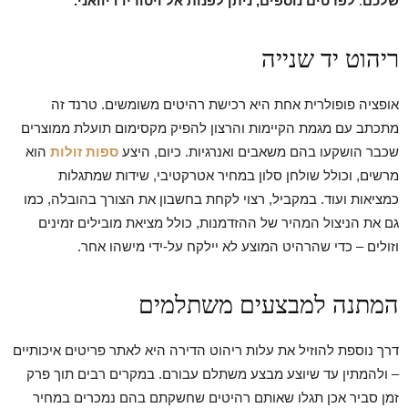
שלכם
.
לפרטים נוספים, ניתן לפנות אל ויטוריו דיוואני.
ריהוט יד שנייה
אופציה פופולרית אחת היא רכישת רהיטים משומשים. טרנד זה
מתכתב עם מגמת הקיימות והרצון להפיק מקסימום תועלת ממוצרים
שכבר הושקעו בהם משאבים ואנרגיות. כיום, היצע
ספות זולות
הוא
מרשים, וכולל שולחן סלון במחיר אטרקטיבי, שידות שמתגלות
כמציאות ועוד. במקביל, רצוי לקחת בחשבון את הצורך בהובלה, כמו
גם את הניצול המהיר של ההזדמנות, כולל מציאת מובילים זמינים
וזולים – כדי שהרהיט המוצע לא יילקח על-ידי מישהו אחר.
המתנה למבצעים משתלמים
דרך נוספת להוזיל את עלות ריהוט הדירה היא לאתר פריטים איכותיים
– ולהמתין עד שיוצע מבצע משתלם עבורם. במקרים רבים תוך פרק
זמן סביר אכן תגלו שאותם רהיטים שחשקתם בהם נמכרים במחיר