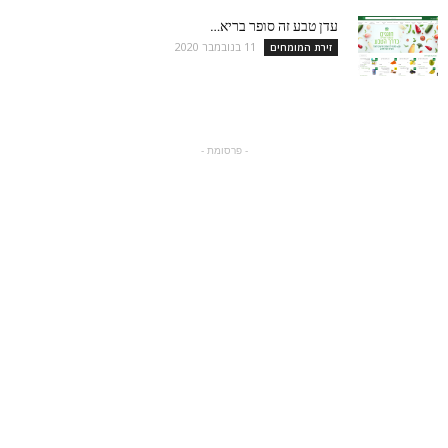
עדן טבע זה סופר בריא…
11 בנובמבר 2020
זירת המומחים
- פרסומת -