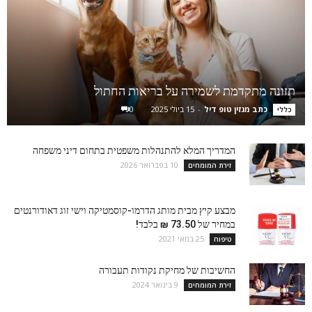
תזונה מתקדמת לשמירה על בריאות החתול
כתב מגזין טופ דיל
-
15 ביולי 2025
0
כללי
המדריך המלא להתנהלות משפטית בתחום דיני משפחה
10 בפברואר 2026
זירת המומחים
מבצע קיץ מבית מותג הדרמו-קוסמטיקה וישי זוג דאודורנטים
במחיר של 73.50 ₪ בלבד!
25 במאי 2021
טיפוח
החשיבות של מחיקת נקודות תעבורה
9 בינואר 2024
זירת המומחים