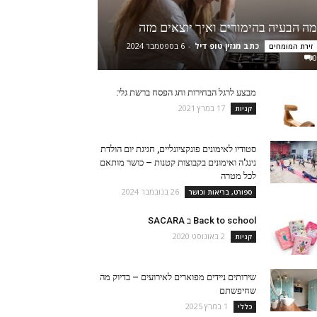
מה הבעיה בהימורים ואיך יוצאים מזה
כתב מגזין טופ דיל
-
6 בספטמבר 2024
זירת המומחים
0
מבצע לרגל הבחירות וחג הפסח ברשת גלי:
17 במרץ 2021
קניות
סטודיו לאימונים פונקציונליים, חגיגת יום הולדת
נינג'ה ואימונים בקבוצות קטנות – כושר מותאם
לכל מטרה
26 בנובמבר 2024
ספורט, בריאות וכושר
Back to school ב SACARA
2 באוגוסט 2020
קניות
שירותים ניידים מפוארים לאירועים – בדיוק מה
שחיפשתם
1 במרץ 2025
כללי