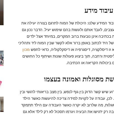
עיבוד מידע
הכי
בוד המידע שלנו: היכולת של המוח לתרגם בצורה יעילה את
ים, לעבד אותם ולעשות בהם שימוש יעיל. הדבר נכון גם
ת בכתיבה אינן נובעות ברוב המקרים, במיוחד אצל ילדים
ל היד לכתוב באופן ברור אלא לקשר שבין המוח ליד ותהליכי
 א זו דיסלקציה, דיסגרפיה או דיסקלקוליה, כדאי לחפש
מכון
שווים
טית ורחבה, תוך ביצוע פעולות שונות ושיתוף כל החושים
ם ביכולות הקריאה או הכתיבה.
שת מסוגלות ואמונה בעצמו
דוע שיש קשר הדוק בין גוף לנפש, בין מצב בריאותי לרגשי ובין
שי. לכן, עבודה על לקויות למידה צריכה להיעשות כאשר הילד
גלות, מה שלרוב לא יקרה כאשר העבודה עם הילד תתמקד
ה רק ידגישו את הבעיה ויגרמו תסכול לא רק לילד אלא גם