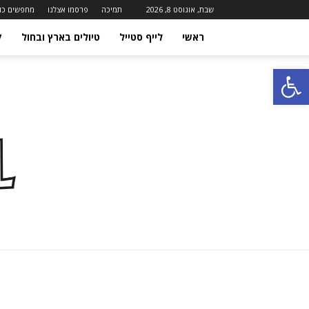
שבת, אוגוסט 8, 2026
תמיכה
פרסמו אצלנו
מחפשים כו
ראשי
לייף סטייל
טיולים בארץ ובחול
ק
Open toolbar