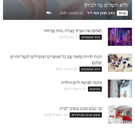
ללא תשלום עד לבית!
כתב מגזין טופ דיל
-
22 בדצמבר 2020
0
קניות
לאחסן את הציוד בצורה נוחה במיוחד
1 במרץ 2023
זירת המומחים
חנות לחיות מחמד עם כל המוצרים המובילים לבעל החיים
שלכם
25 בינואר 2025
זירת המומחים
מתנה לאישה ליום הולדת
13 בינואר 2025
אירועים
כך נגבש סגנון עיצובי לבית
10 באפריל 2018
עיצוב פנים ואדריכלות