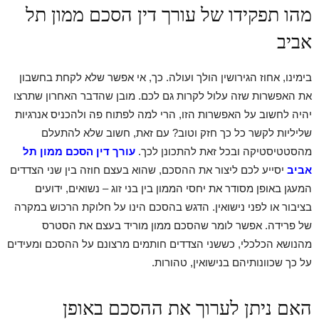
מהו תפקידו של עורך דין הסכם ממון תל
אביב
בימינו, אחוז הגירושין הולך ועולה. כך, אי אפשר שלא לקחת בחשבון
את האפשרות שזה עלול לקרות גם לכם. מובן שהדבר האחרון שתרצו
יהיה לחשוב על האפשרות הזו, הרי למה לפתוח פה ולהכניס אנרגיות
שליליות לקשר כל כך חזק וטוב? עם זאת, חשוב שלא להתעלם
מהסטטיסטיקה ובכל זאת להתכונן לכך.
עורך דין הסכם ממון תל
אביב
יסייע לכם ליצור את ההסכם, שהוא בעצם חוזה בין שני הצדדים
המעגן באופן מסודר את יחסי הממון בין בני זוג – נשואים, ידועים
בציבור או לפני נישואין. הדגש בהסכם הינו על חלוקת הרכוש במקרה
של פרידה. אפשר לומר שהסכם ממון מוריד בעצם את הסטרס
מהנושא הכלכלי, כששני הצדדים חותמים מרצונם על ההסכם ומעידים
על כך שכוונותיהם בנישואין, טהורות.
האם ניתן לערוך את ההסכם באופן