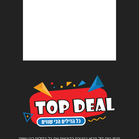
מגזין טופ דיל מביא בפניכם הקוראים את כל הדילים הכי שווים